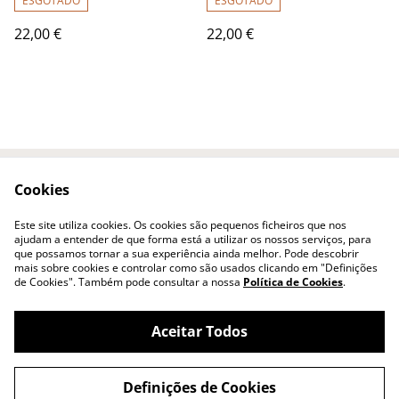
ESGOTADO
ESGOTADO
22,00 €
22,00 €
Cookies
Contacte-nos
Termos Legais
Política de
Política de cookies
Este site utiliza cookies. Os cookies são pequenos ficheiros que nos
Privacidade
ajudam a entender de que forma está a utilizar os nossos serviços, para
que possamos tornar a sua experiência ainda melhor. Pode descobrir
mais sobre cookies e controlar como são usados clicando em "Definições
de Cookies". Também pode consultar a nossa
Política de Cookies
.
Aceitar Todos
©
2026
By a Fairy®
Definições de Cookies
powered by