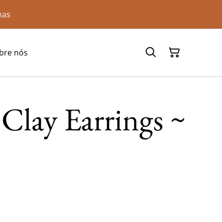
has
bre nós
Clay Earrings ~