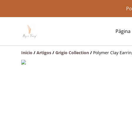
Po
Página i
Início
/
Artigos
/
Grigio Collection
/
Polymer Clay Earrin