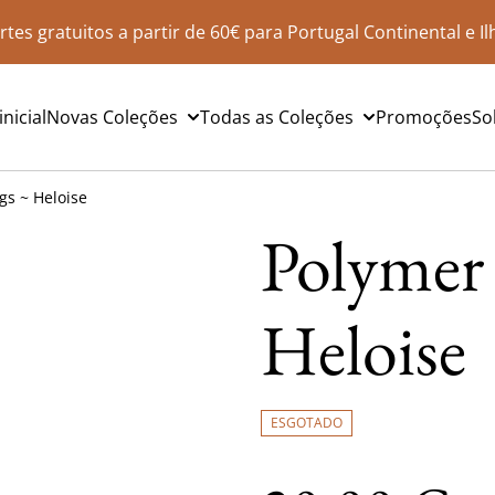
rtes gratuitos a partir de 60€ para Portugal Continental e Il
nicial
Novas Coleções
Todas as Coleções
Promoções
So
gs ~ Heloise
Polymer 
Heloise
ESGOTADO