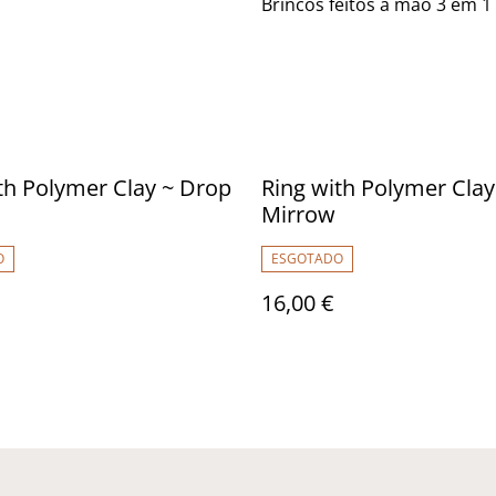
Brincos feitos à mão 3 em 1
th Polymer Clay ~ Drop
Ring with Polymer Clay
Mirrow
O
ESGOTADO
16,00 €