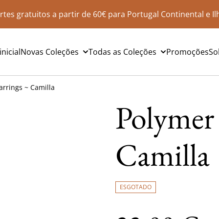
rtes gratuitos a partir de 60€ para Portugal Continental e Il
nicial
Novas Coleções
Todas as Coleções
Promoções
So
arrings ~ Camilla
Polymer 
Camilla
ESGOTADO