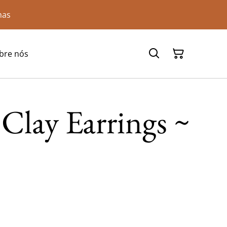
has
bre nós
Clay Earrings ~