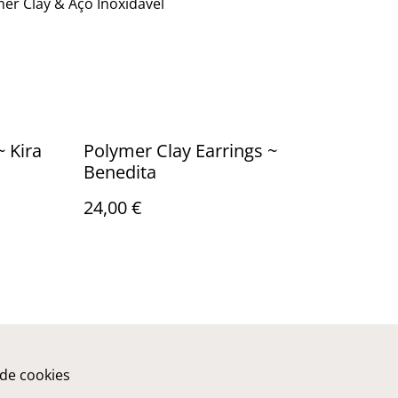
mer Clay & Aço Inoxidável
~ Kira
Polymer Clay Earrings ~
Benedita
24,00 €
 de cookies